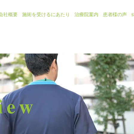
会社概要
​施術を受けるにあたり
治療院案内
患者様の声
s
view